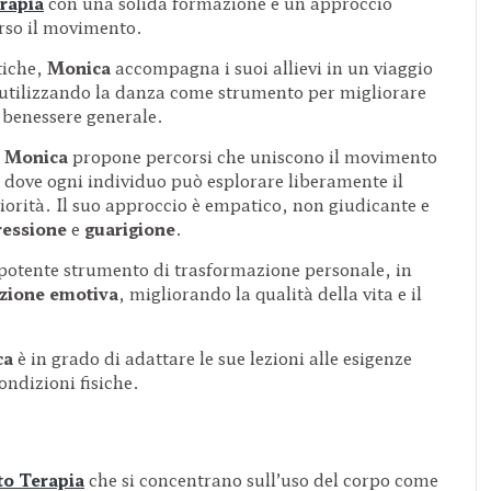
rapia
con una solida formazione e un approccio
erso il movimento.
tiche,
Monica
accompagna i suoi allievi in un viaggio
 utilizzando la danza come strumento per migliorare
 benessere generale.
,
Monica
propone percorsi che uniscono il movimento
e dove ogni individuo può esplorare liberamente il
riorità. Il suo approccio è empatico, non giudicante e
ressione
e
guarigione
.
potente strumento di trasformazione personale, in
azione emotiva
, migliorando la qualità della vita e il
ca
è in grado di adattare le sue lezioni alle esigenze
ondizioni fisiche.
o Terapia
che si concentrano sull’uso del corpo come