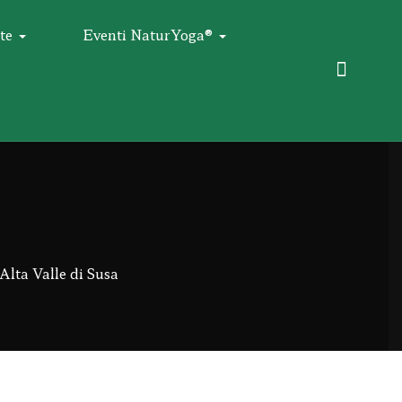
te
Eventi NaturYoga®
lta Valle di Susa