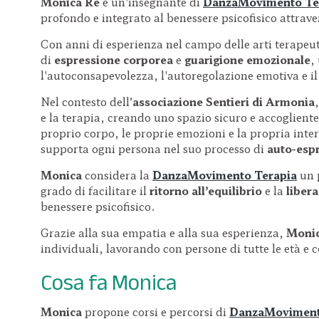
Monica Re
è un'insegnante di
DanzaMovimento Te
profondo e integrato al benessere psicofisico attrav
Con anni di esperienza nel campo delle arti terapeu
di
espressione corporea
e
guarigione emozionale
,
l'autoconsapevolezza, l'autoregolazione emotiva e il
Nel contesto dell’
associazione
Sentieri di Armonia
e la terapia, creando uno spazio sicuro e accoglient
proprio corpo, le proprie emozioni e la propria inte
supporta ogni persona nel suo processo di
auto-esp
Monica
considera la
DanzaMovimento Terapia
un 
grado di facilitare il
ritorno all’equilibrio
e la
liber
benessere psicofisico.
Grazie alla sua empatia e alla sua esperienza,
Moni
individuali, lavorando con persone di tutte le età e c
Cosa fa Monica
Monica
propone corsi e percorsi di
DanzaMoviment