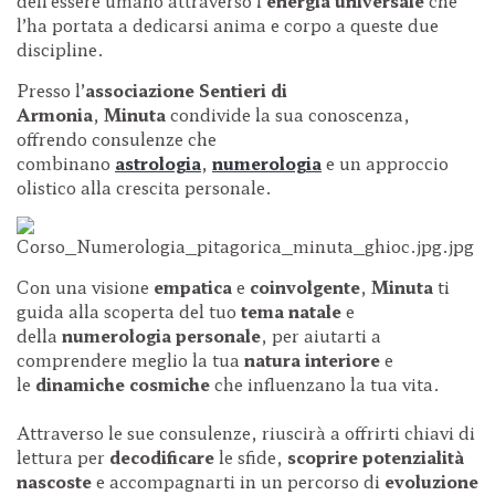
dell’essere umano attraverso l’
energia universale
che
l’ha portata a dedicarsi anima e corpo a queste due
discipline.
Presso l’
associazione
Sentieri di
Armonia
,
Minuta
condivide la sua conoscenza,
offrendo consulenze che
combinano
astrologia
,
numerologia
e un approccio
olistico alla crescita personale.
Con una visione
empatica
e
coinvolgente
,
Minuta
ti
guida alla scoperta del tuo
tema natale
e
della
numerologia personale
, per aiutarti a
comprendere meglio la tua
natura interiore
e
le
dinamiche cosmiche
che influenzano la tua vita.
Attraverso le sue consulenze, riuscirà a offrirti chiavi di
lettura per
decodificare
le sfide,
scoprire potenzialità
nascoste
e accompagnarti in un percorso di
evoluzione