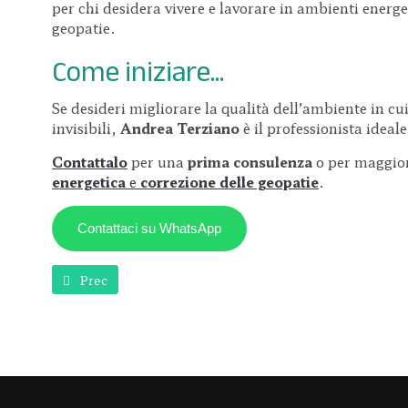
per chi desidera vivere e lavorare in ambienti energet
geopatie.
Come iniziare...
Se desideri migliorare la qualità dell’ambiente in cui
invisibili,
Andrea Terziano
è il professionista idea
Contattalo
per una
prima consulenza
o per maggior
energetica
e
correzione delle geopatie
.
Contattaci su WhatsApp
Articolo precedente: Antonio Armani
Prec