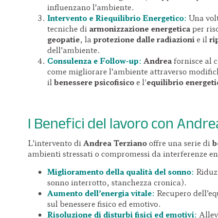
influenzano l’ambiente.
Intervento e Riequilibrio Energetico
:
Una volt
tecniche di
armonizzazione energetica
per ris
geopatie
, la
protezione dalle radiazioni
e il
ri
dell’ambiente.
Consulenza e Follow-up
:
Andrea
fornisce al 
come migliorare l’ambiente attraverso modifich
il
benessere psicofisico
e l'
equilibrio energeti
I Benefici del lavoro con Andre
L’intervento di
Andrea Terziano
offre una serie di
b
ambienti stressati o compromessi da interferenze ene
Miglioramento della qualità del sonno
:
Riduzi
sonno interrotto, stanchezza cronica).
Aumento dell’energia vitale
:
Recupero dell’equ
sul benessere fisico ed emotivo.
Risoluzione di disturbi fisici ed emotivi
:
Allev