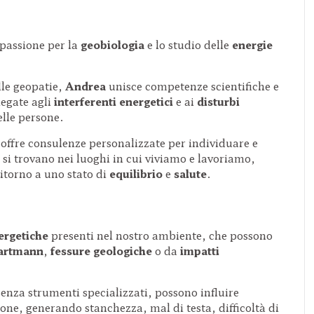
passione per la
geobiologia
e lo studio delle
energie
lle geopatie,
Andrea
unisce competenze scientifiche e
legate agli
interferenti energetici
e ai
disturbi
lle persone.
offre consulenze personalizzate per individuare e
 si trovano nei luoghi in cui viviamo e lavoriamo,
ritorno a uno stato di
equilibrio
e
salute
.
ergetiche
presenti nel nostro ambiente, che possono
Hartmann
,
fessure geologiche
o da
impatti
e senza strumenti specializzati, possono influire
one, generando stanchezza, mal di testa, difficoltà di