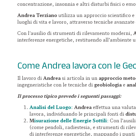
concentrazione, insonnia e altri disturbi fisici o emo
Andrea Terziano
utilizza un approccio scientifico e
luoghi di vita e lavoro, attraverso tecniche avanzate
Con l'ausilio di strumenti di rilevamento moderni,
interferenze energetiche, restituendo all’ambiente 
Come Andrea lavora con le Geop
Il lavoro di
Andrea
si articola in un
approccio metod
ingegneristiche con le tecniche di
geobiologia
e
anal
Il processo tipico prevede i seguenti passaggi:
Analisi del Luogo
:
Andrea
effettua una valutaz
lavora, individuando le principali fonti di
dist
M
isurazione delle Energie Sottili
:
Con l’ausil
(come pendoli, radiestesia, e strumenti di ril
di interferenze energetiche, mappando i punti 