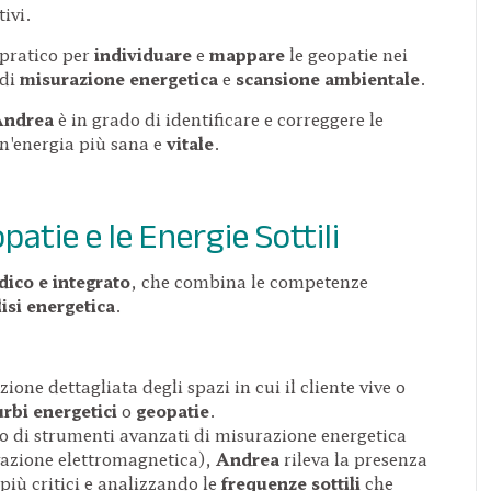
tivi.
 pratico per
individuare
e
mappare
le geopatie nei
 di
misurazione energetica
e
scansione ambientale
.
Andrea
è in grado di identificare e correggere le
un'energia più sana e
vitale
.
atie e le Energie Sottili
ico e integrato
, che combina le competenze
isi energetica
.
ione dettagliata degli spazi in cui il cliente vive o
urbi energetici
o
geopatie
.
io di strumenti avanzati di misurazione energetica
evazione elettromagnetica),
Andrea
rileva la presenza
più critici e analizzando le
frequenze sottili
che