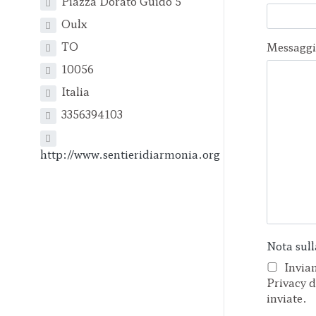
Piazza Dorato Guido 5
Oulx
TO
Messagg
10056
Italia
3356394103
http://www.sentieridiarmonia.org
Nota sull
Inviando questo modulo accetti l'Informativa sulla
Privacy d
inviate.