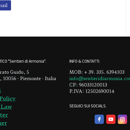
mail
ICO "Sentieri di Armonia"
INFO & CONTATTI
rato Guido, 5
MOB: + 39. 335. 6394103
 10056 - Piemonte - Italia
info@sentieridiarmonia.c
CF: 96033120013
i
P.IVA: 12502690014
Policy
SEGUICI SUI SOCIALS
 Law
ter
mer