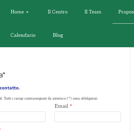
Home
Il Centro
Il Team
Propos
Calendario
Blog
a"
 contatto
l. Tutti i campi contrassegnati da asterisco (*) sono obbligatori.
Email
*
*