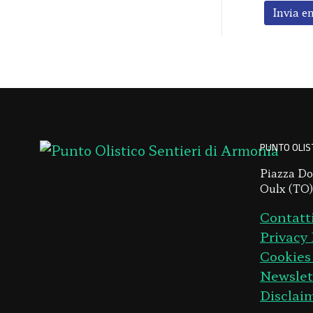
Invia e
PUNTO OLIST
Piazza Do
Oulx (TO),
Contatt
Privacy 
Cookies
Newslet
Disclai