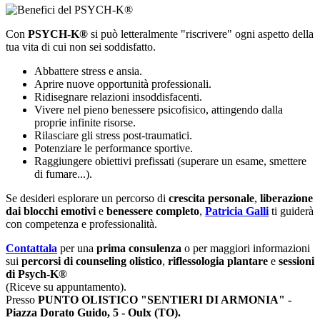
Con
PSYCH-K®
si può letteralmente "riscrivere" ogni aspetto della
tua vita di cui non sei soddisfatto.
Abbattere stress e ansia.
Aprire nuove opportunità professionali.
Ridisegnare relazioni insoddisfacenti.
Vivere nel pieno benessere psicofisico, attingendo dalla
proprie infinite risorse.
Rilasciare gli stress post-traumatici.
Potenziare le performance sportive.
Raggiungere obiettivi prefissati (superare un esame, smettere
di fumare...).
Se desideri esplorare un percorso di
crescita personale
,
liberazione
dai blocchi emotivi
e
benessere completo
,
Patricia Galli
ti guiderà
con competenza e professionalità.
Contattala
per una
prima consulenza
o per maggiori informazioni
sui
percorsi di counseling olistico
,
riflessologia plantare
e
sessioni
di Psych-K®
(Riceve su appuntamento).
Presso
PUNTO OLISTICO "SENTIERI DI ARMONIA" -
Piazza Dorato Guido, 5 - Oulx (TO).