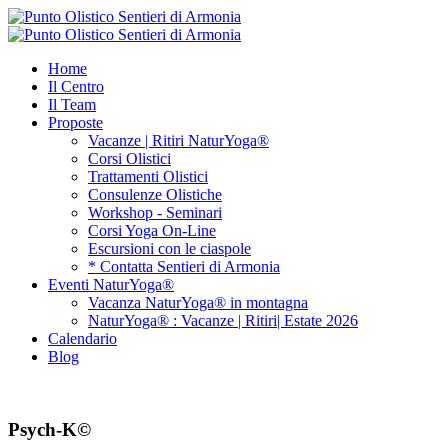
Home
Il Centro
Il Team
Proposte
Vacanze | Ritiri NaturYoga®
Corsi Olistici
Trattamenti Olistici
Consulenze Olistiche
Workshop - Seminari
Corsi Yoga On-Line
Escursioni con le ciaspole
* Contatta Sentieri di Armonia
Eventi NaturYoga®
Vacanza NaturYoga® in montagna
NaturYoga® : Vacanze | Ritiri| Estate 2026
Calendario
Blog
Psych-K©