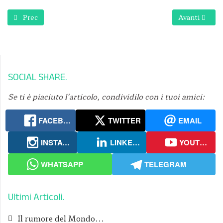
Articolo precedente: Come ti prepari per Pasqua?
Articolo succ
Prec
Avanti
SOCIAL SHARE
Se ti è piaciuto l’articolo, condividilo con i tuoi amici:
FACEBOOK
TWITTER
EMAIL
INSTAGRAM
LINKEDIN
YOUTUBE
WHATSAPP
TELEGRAM
Ultimi Articoli
Il rumore del Mondo...