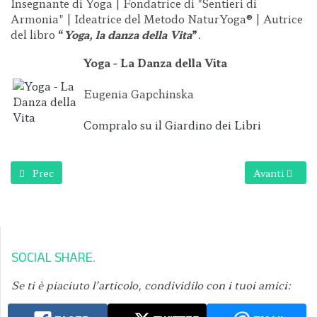
Insegnante di Yoga | Fondatrice di "Sentieri di
Armonia" | Ideatrice del Metodo NaturYoga® | Autrice
del libro
“
Yoga, la danza della Vita
”
.
Yoga - La Danza della Vita
Eugenia Gapchinska
Compralo su il Giardino dei Libri
Articolo precedente: Epifania…
Articolo succ
Prec
Avanti
SOCIAL SHARE
Se ti è piaciuto l’articolo, condividilo con i tuoi amici: