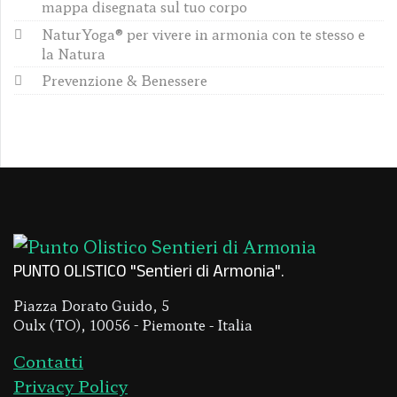
mappa disegnata sul tuo corpo
NaturYoga® per vivere in armonia con te stesso e
la Natura
Prevenzione & Benessere
PUNTO OLISTICO "Sentieri di Armonia"
Piazza Dorato Guido, 5
Oulx (TO), 10056 - Piemonte - Italia
Contatti
Privacy Policy