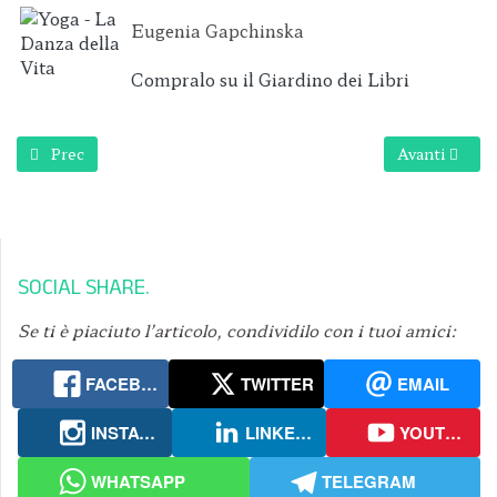
Eugenia Gapchinska
Compralo su il Giardino dei Libri
Articolo precedente: Vedere gli ostacoli che si presentano
Articolo succ
Prec
Avanti
SOCIAL SHARE
Se ti è piaciuto l’articolo, condividilo con i tuoi amici:
FACEBOOK
TWITTER
EMAIL
INSTAGRAM
LINKEDIN
YOUTUBE
WHATSAPP
TELEGRAM