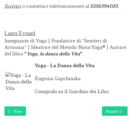
Scrivici
o contattaci telefonicamente al
3356394103
.
Laura Eynard
Insegnante di Yoga | Fondatrice di "Sentieri di
Armonia" | Ideatrice del Metodo NaturYoga® | Autrice
del libro
“
Yoga, la danza della Vita
”
.
Yoga - La Danza della Vita
Eugenia Gapchinska
Compralo su il Giardino dei Libri
Articolo precedente: Ogni evento è divino...
Articolo succ
Prec
Avanti