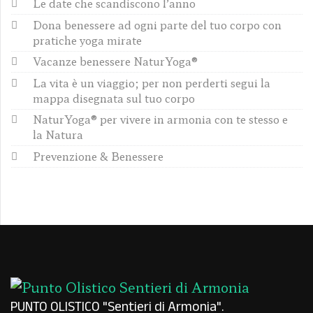
Le date che scandiscono l’anno
Dona benessere ad ogni parte del tuo corpo con
pratiche yoga mirate
Vacanze benessere NaturYoga®
La vita è un viaggio; per non perderti segui la
mappa disegnata sul tuo corpo
NaturYoga® per vivere in armonia con te stesso e
la Natura
Prevenzione & Benessere
PUNTO OLISTICO "Sentieri di Armonia"