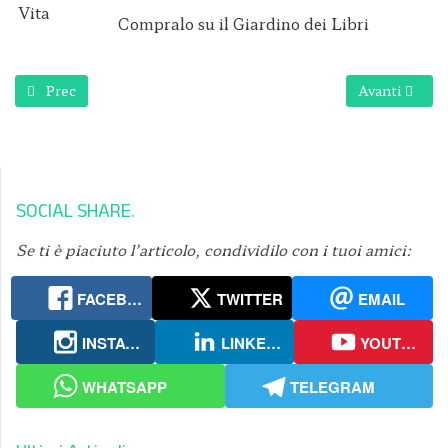
Compralo su il Giardino dei Libri
Articolo precedente: La leggerezza
Articolo succe
Prec
Avanti
SOCIAL SHARE
Se ti è piaciuto l’articolo, condividilo con i tuoi amici:
FACEBOOK
TWITTER
EMAIL
INSTAGRAM
LINKEDIN
YOUTUBE
WHATSAPP
TELEGRAM