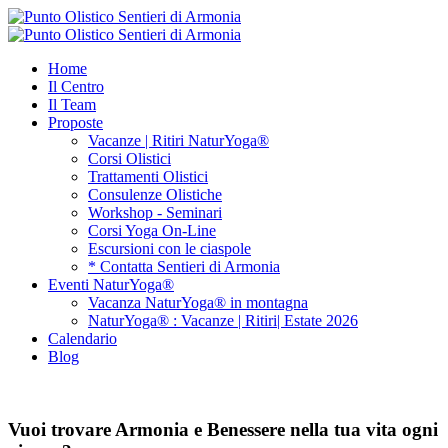
Home
Il Centro
Il Team
Proposte
Vacanze | Ritiri NaturYoga®
Corsi Olistici
Trattamenti Olistici
Consulenze Olistiche
Workshop - Seminari
Corsi Yoga On-Line
Escursioni con le ciaspole
* Contatta Sentieri di Armonia
Eventi NaturYoga®
Vacanza NaturYoga® in montagna
NaturYoga® : Vacanze | Ritiri| Estate 2026
Calendario
Blog
Vuoi trovare Armonia e Benessere nella tua vita ogni