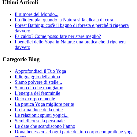
Ultimi Articoli
Il rumore del Mondo...
La fitoterapia: quando la Natura si fa alleata di cura
Forest Bathing: cos'è il bagno di foresta e perché ti rigenera
davvero
Fa caldo? Come posso fare per stare meglio?
I benefici dello Yoga in Natura: una pratica che ti rigenera
davvero
Categorie Blog
Approfondisci il Tuo Yoga
Il linguaggio dell'anima
Siamo polvere di stelle...
Siamo ciò che mangiamo
L'energia del femminile
Detox corpo e mente
La pratica Yoga migliore per te
La Luna, luce della notte
Le relazioni: spunti yogici...
Semi di crescita personale
Le date che scandiscono l’anno
Dona benessere ad ogni parte del tuo corpo con pratiche yoga