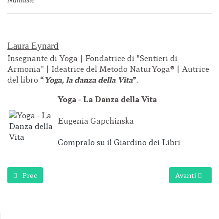
Laura Eynard
Insegnante di Yoga | Fondatrice di "Sentieri di
Armonia" | Ideatrice del Metodo NaturYoga® | Autrice
del libro
“
Yoga, la danza della Vita
”
.
Yoga - La Danza della Vita
Eugenia Gapchinska
Compralo su il Giardino dei Libri
Articolo precedente: Propositi per il 2024
Articolo succ
Prec
Avanti