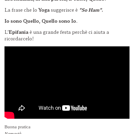
La frase che lo
Yoga
suggerisce è
"So Ham"
.
Io sono Quello, Quello sono Io
.
L’
Epifania
è una grande festa perchè ci aiuta a
ricordarcelo!
Buona pratica
Namastè