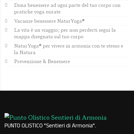
Dona benessere ad ogni parte del tuo corpo con
pratiche yoga mirate
Vacanze benessere NaturYoga®
La vita è un viaggio; per non perderti segui la
mappa disegnata sul tuo corpo
NaturYoga® per vivere in armonia con te stesso e
la Natura
Prevenzione & Benessere
PUNTO OLISTICO "Sentieri di Armonia"