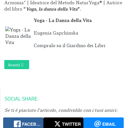
Armonia" | Ideatrice del Metodo NaturYoga® | Autrice
del libro
“
Yoga, la danza della Vita
”
.
Yoga - La Danza della Vita
Eugenia Gapchinska
Compralo su il Giardino dei Libri
Articolo successivo: Shankaprakshalana
Avanti
SOCIAL SHARE
Se ti è piaciuto l’articolo, condividilo con i tuoi amici:
FACEBOOK
TWITTER
EMAIL