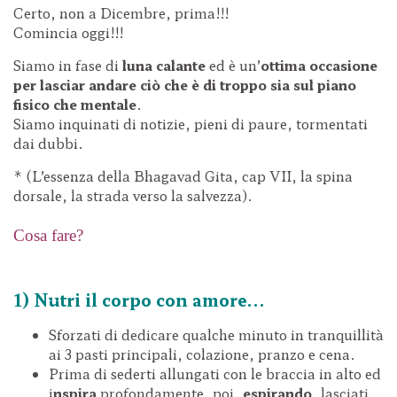
Certo, non a Dicembre, prima!!!
Comincia oggi!!!
Siamo in fase di
luna calante
ed è un’
ottima occasione
per lasciar andare
ciò che è di troppo sia sul piano
fisico che mentale
.
Siamo inquinati di notizie, pieni di paure, tormentati
dai dubbi.
* (L’essenza della Bhagavad Gita, cap VII, la spina
dorsale, la strada verso la salvezza).
Cosa fare?
1) Nutri il corpo con amore...
Sforzati di dedicare qualche minuto in tranquillità
ai 3 pasti principali, colazione, pranzo e cena.
Prima di sederti allungati con le braccia in alto ed
i
nspira
profondamente, poi,
espirando
, lasciati