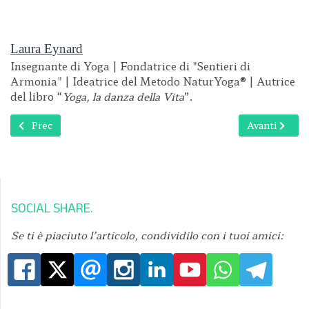
Laura Eynard
Insegnante di Yoga | Fondatrice di "Sentieri di
Armonia" | Ideatrice del Metodo NaturYoga® | Autrice
del libro “
Yoga, la danza della Vita
”.
Articolo precedente: Un momento particolare nella vita?
Articolo succ
Prec
Avanti
SOCIAL SHARE
Se ti è piaciuto l’articolo, condividilo con i tuoi amici: