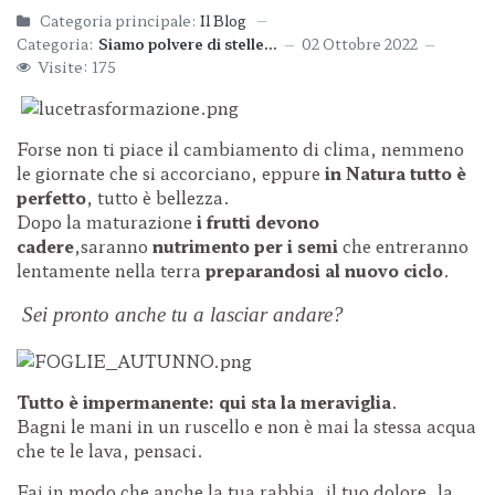
Categoria principale:
Il Blog
Categoria:
Siamo polvere di stelle...
02 Ottobre 2022
Visite: 175
Forse non ti piace il cambiamento di clima, nemmeno
le giornate che si accorciano, eppure
in Natura tutto è
perfetto
, tutto è bellezza.
Dopo la maturazione
i frutti devono
cadere
,saranno
nutrimento per i semi
che entreranno
lentamente nella terra
preparandosi al nuovo ciclo
.
Sei pronto anche tu a lasciar andare?
Tutto è impermanente: qui sta la meraviglia
.
Bagni le mani in un ruscello e non è mai la stessa acqua
che te le lava, pensaci.
Fai in modo che anche la tua rabbia, il tuo dolore, la