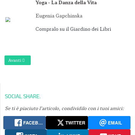
Yoga - La Danza della Vita
Eugenia Gapchinska
Compralo su il Giardino dei Libri
Articolo successivo: Luna nuova ed Eclissi di Sole: spazio per c
Avanti
SOCIAL SHARE
Se ti è piaciuto l’articolo, condividilo con i tuoi amici:
FACEBOOK
TWITTER
EMAIL