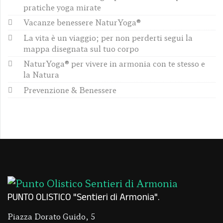
pratiche yoga mirate
Vacanze benessere NaturYoga®
La vita è un viaggio; per non perderti segui la
mappa disegnata sul tuo corpo
NaturYoga® per vivere in armonia con te stesso e
la Natura
Prevenzione & Benessere
PUNTO OLISTICO "Sentieri di Armonia"
Piazza Dorato Guido, 5