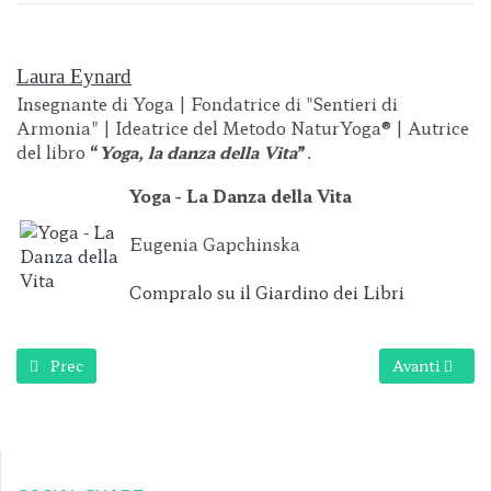
Laura Eynard
Insegnante di Yoga | Fondatrice di "Sentieri di
Armonia" | Ideatrice del Metodo NaturYoga® | Autrice
del libro
“
Yoga, la danza della Vita
”
.
Yoga - La Danza della Vita
Eugenia Gapchinska
Compralo su il Giardino dei Libri
Articolo precedente: Rimani nella fiducia...
Articolo succ
Prec
Avanti