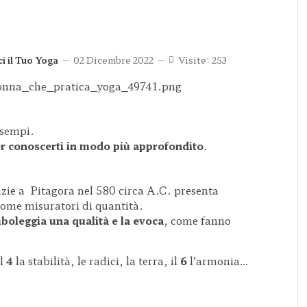
i il Tuo Yoga
02 Dicembre 2022
Visite: 253
?
esempi.
r conoscerti in modo più approfondito
.
razie a Pitagora nel 580 circa A.C. presenta
come misuratori di quantità.
mboleggia
una qualità e la evoca
,
come fanno
il
4
la stabilità, le radici, la terra, il
6
l’armonia…