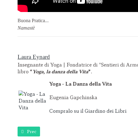
Buona Pratica...
Namastè
Laura Eynard
Insegnante di Yoga | Fondatrice di "Sentieri di Arm
libro
“
Yoga, la danza della Vita
”
.
Yoga - La Danza della Vita
Eugenia Gapchinska
Compralo su il Giardino dei Libri
Articolo precedente: Yoga & Numeri
Prec