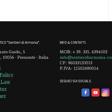
ICO "Sentieri di Armonia"
INFO & CONTATTI
rato Guido, 5
MOB: + 39. 335. 6394103
 10056 - Piemonte - Italia
info@sentieridiarmonia.c
CF: 96033120013
i
P.IVA: 12502690014
Policy
SEGUICI SUI SOCIALS
 Law
ter
mer