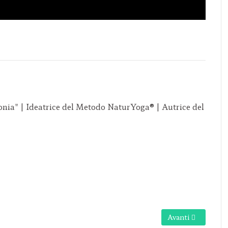
onia" | Ideatrice del Metodo NaturYoga® | Autrice del
Articolo successi
Avanti