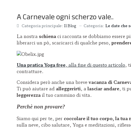
A Carnevale ogni scherzo vale..
Categoria:
Le date che 
Categoria principale:
Il Blog
La nostra
schiena
ci racconta se dobbiamo essere pi
liberarci un pò, scaricarci di qualche peso,
prendere
Una pratica Yoga free
, alla fine di questo articolo
, t
contratture.
Considera però anche una breve
vacanza di Carnev
Ti può aiutare ad
alleggerirti
,
a
lasciar andare
, ti 
leggerezza
il tuo cammino di vita.
Perchè non provare?
Siamo qui per te, per
coccolare il tuo corpo, la tua 
sulla neve, cibo salutare, Yoga e meditazioni, rifless