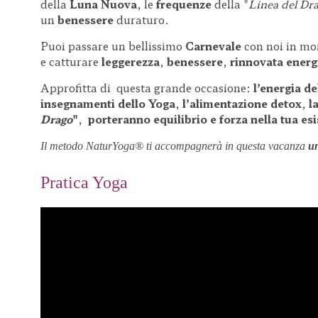
della
Luna Nuova
, le
frequenze
della "
Linea del Dr
un
benessere
duraturo.
Puoi passare un bellissimo
Carnevale
con noi in mo
e catturare
leggerezza
,
benessere
,
rinnovata energ
Approfitta di questa grande occasione:
l’energia de
insegnamenti dello Yoga
,
l’alimentazione detox
,
l
Drago
"
,
porteranno equilibrio e forza nella tua es
Il metodo NaturYoga® ti accompagnerà in questa
vacanza
un
Pratica Yoga