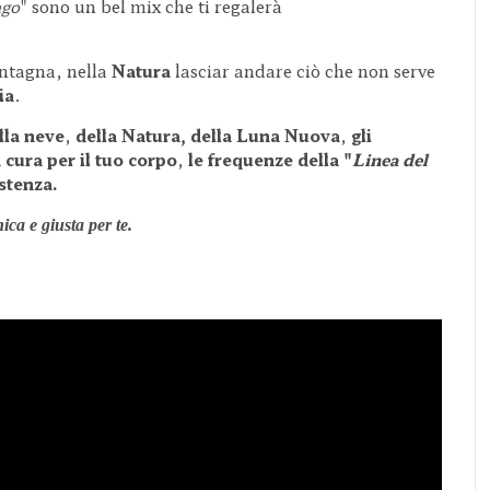
ago
" sono un bel mix che ti regalerà
ntagna, nella
Natura
lasciar andare ciò che non serve
ia
.
lla neve
,
della Natura, della Luna Nuova
,
gli
a cura per il tuo corpo
,
le frequenze della "
Linea del
istenza.
ica e giusta per te.