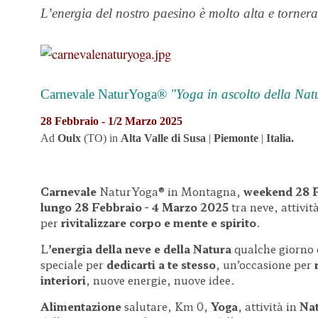
L’energia del nostro paesino è molto alta e
tornera
Carnevale NaturYoga®
"Yoga in ascolto della Nat
28 Febbraio - 1/2 Marzo 2025
Ad
Oulx
(TO) in
Alta Valle di Susa
|
Piemonte
|
Italia.
Carnevale
NaturYoga® in Montagna,
weekend
28 
lungo
28 Febbraio - 4 Marzo 2025
tra neve, attivi
per
rivitalizzare corpo e mente e spirito
.
L
’energia della neve e della Natura
qualche giorno
speciale per
dedicarti a te stesso
, un’occasione per
interiori
, nuove energie, nuove idee.
Alimentazione
salutare, Km 0,
Yoga
, attività in
Na