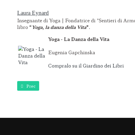
Laura Eynard
Insegnante di Yoga | Fondatrice di "Sentieri di Arm
libro
“
Yoga, la danza della Vita
”
.
Yoga - La Danza della Vita
Eugenia Gapchinska
Compralo su il Giardino dei Libri
Articolo precedente: Equinozio: come ti senti oggi?
Prec