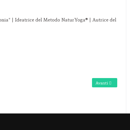
onia" | Ideatrice del Metodo NaturYoga® | Autrice del
Articolo successiv
Avanti