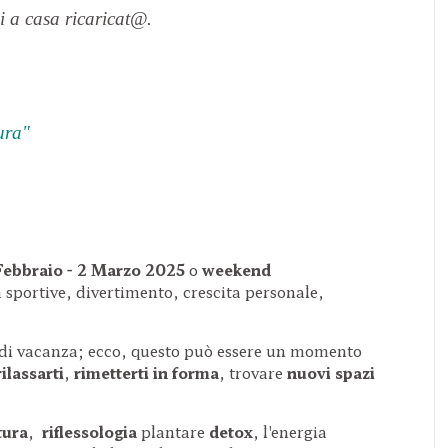
i a casa ricaricat@.
ura"
Febbraio - 2 Marzo 2025
o
weekend
tà sportive, divertimento, crescita personale,
 di vacanza; ecco, questo può essere un momento
rilassarti
,
rimetterti in forma
, trovare
nuovi spazi
tura
,
riflessologia
plantare
detox
, l'energia