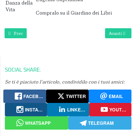
Compralo su il Giardino dei Libri
Articolo precedente: Primavera = Pulizia
Articolo succ
Prec
Avanti
SOCIAL SHARE
Se ti è piaciuto l’articolo, condividilo con i tuoi amici:
FACEBOOK
TWITTER
EMAIL
INSTAGRAM
LINKEDIN
YOUTUBE
WHATSAPP
TELEGRAM