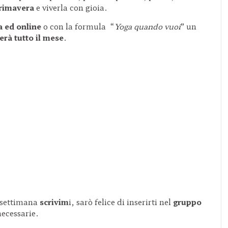
 primavera
e viverla con gioia.
a ed online
o con la formula “
Yoga quando vuoi
” un
erà tutto il mese
.
a settimana
scrivim
i, sarò felice di inserirti nel
gruppo
necessarie.