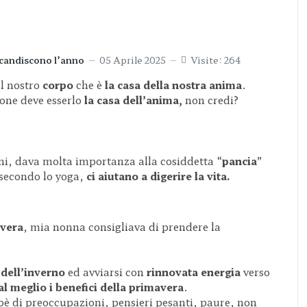
scandiscono l’anno
05 Aprile 2025
Visite: 264
l nostro
corpo
che è
la casa della nostra anima
.
ione deve esserlo
la casa dell’anima,
non credi?
nni, dava molta importanza alla cosiddetta “
pancia
”
 secondo lo yoga,
ci aiutano a digerire la vita.
vera
, mia nonna consigliava di prendere la
e dell’inverno
ed avviarsi con
rinnovata energia
verso
al meglio i benefici della primavera
.
cioè di preoccupazioni, pensieri pesanti, paure, non