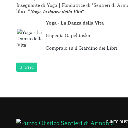
Insegnante di Yoga | Fondatrice di "Sentieri di Arm
libro
“
Yoga, la danza della Vita
”
.
Yoga - La Danza della Vita
Eugenia Gapchinska
Compralo su il Giardino dei Libri
Articolo precedente: Inizia Maggio, cosa posso fare per v
Prec
PUNTO OLIST