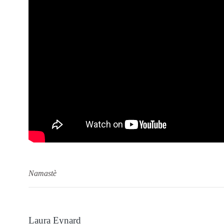
Namastè
Laura Eynard