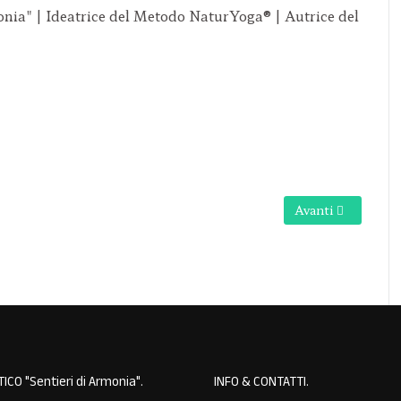
onia" | Ideatrice del Metodo NaturYoga® | Autrice del
ivere al meglio la nuova energia?
Articolo successi
Avanti
ICO "Sentieri di Armonia"
INFO & CONTATTI