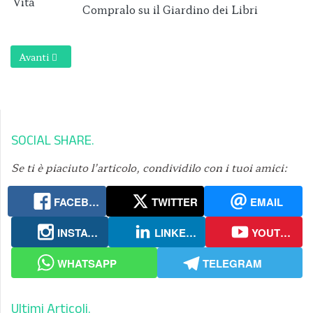
Compralo su il Giardino dei Libri
Articolo successivo: Rinasci a Pasqua
Avanti
SOCIAL SHARE
Se ti è piaciuto l’articolo, condividilo con i tuoi amici:
FACEBOOK
TWITTER
EMAIL
INSTAGRAM
LINKEDIN
YOUTUBE
WHATSAPP
TELEGRAM
Ultimi Articoli