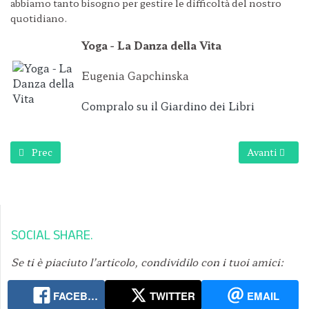
abbiamo tanto bisogno per gestire le difficoltà del nostro
quotidiano.
Yoga - La Danza della Vita
Eugenia Gapchinska
Compralo su il Giardino dei Libri
Articolo precedente: DETOX YOGA PRIMAVERA
Articolo suc
Prec
Avanti
SOCIAL SHARE
Se ti è piaciuto l’articolo, condividilo con i tuoi amici:
FACEBOOK
TWITTER
EMAIL