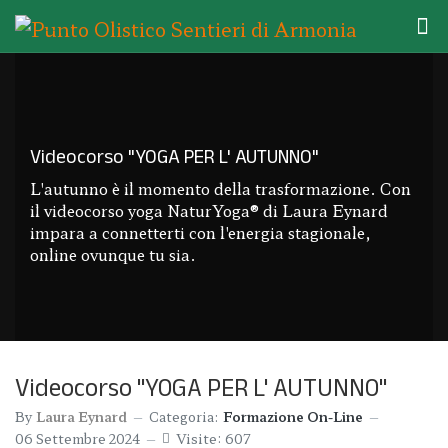
Videocorso "YOGA PER L' AUTUNNO"
L'autunno è il momento della trasformazione. Con
il videocorso yoga NaturYoga® di Laura Eynard
impara a connetterti con l'energia stagionale,
online ovunque tu sia.
Videocorso "YOGA PER L' AUTUNNO"
By
Laura Eynard
Categoria:
Formazione On-Line
06 Settembre 2024
Visite: 607