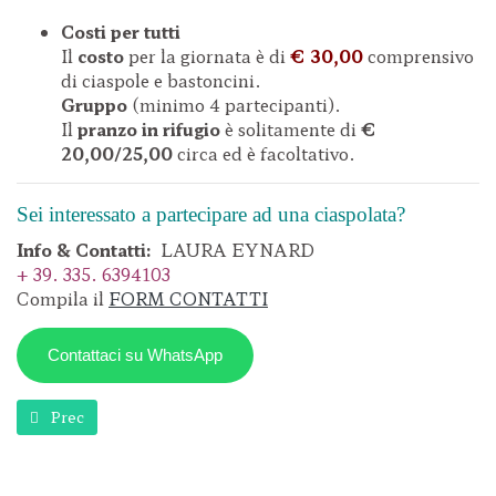
Costi per tutti
Il
costo
per la giornata è di
€ 30,00
comprensivo
di ciaspole e bastoncini.
Gruppo
(minimo 4 partecipanti).
Il
pranzo in rifugio
è solitamente di
€
20,00/25,00
circa ed è facoltativo.
Sei interessato a partecipare ad una ciaspolata?
Info & Contatti:
LAURA EYNARD
+ 39. 335. 6394103
Compila il
FORM CONTATTI
Contattaci su WhatsApp
Articolo precedente: Avvicinarsi alla Neve con le Ciaspole | C
Prec