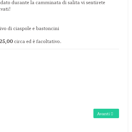
dato durante la camminata di salita vi sentirete
vati!
vo di ciaspole e bastoncini
25,00
circa ed è facoltativo.
ole | Stazione Sperimentale Alpina - Col Bourget | SAUZE D'OULX (T
Articolo successi
Avanti