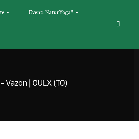
te
Eventi NaturYoga®
s - Vazon | OULX (TO)