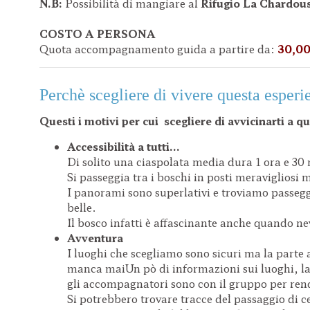
N.B:
Possibilità di mangiare al
Rifugio La Chardou
COSTO A PERSONA
Quota accompagnamento guida a partire da:
30,0
Perchè scegliere di vivere questa esperi
Questi i motivi per cui scegliere di avvicinarti a qu
Accessibilità a tutti...
Di solito una ciaspolata media dura 1 ora e 30 
Si passeggia tra i boschi in posti meravigliosi m
I panorami sono superlativi e troviamo passegg
belle.
Il bosco infatti è affascinante anche quando nev
Avventura
I luoghi che scegliamo sono sicuri ma la parte
manca maiUn pò di informazioni sui luoghi, la 
gli accompagnatori sono con il gruppo per rend
Si potrebbero trovare tracce del passaggio di ce