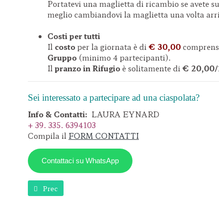
Portatevi una maglietta di ricambio se avete su
meglio cambiandovi la maglietta una volta arri
Costi per tutti
Il
costo
per la giornata è di
€ 30,00
comprensi
Gruppo
(minimo 4 partecipanti).
Il
pranzo in Rifugio
è solitamente di
€ 20,00/
Sei interessato a partecipare ad una ciaspolata?
Info & Contatti:
LAURA EYNARD
+ 39. 335. 6394103
Compila il
FORM CONTATTI
Contattaci su WhatsApp
Articolo precedente: Avvicinarsi alla Neve con le Ciasp
Prec