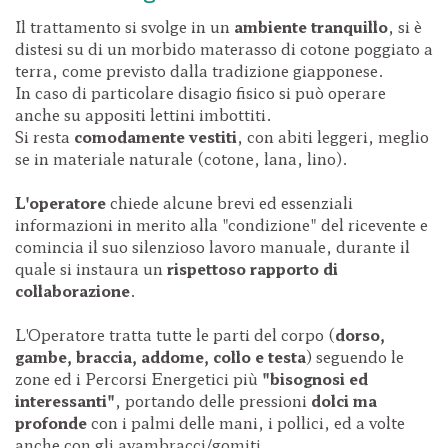
Il trattamento si svolge in un
ambiente tranquillo
, si è
distesi su di un morbido materasso di cotone poggiato a
terra, come previsto dalla tradizione giapponese.
In caso di particolare disagio fisico si può operare
anche su appositi lettini imbottiti.
Si resta
comodamente vestiti
, con abiti leggeri, meglio
se in materiale naturale (cotone, lana, lino).
L'operatore
chiede alcune brevi ed essenziali
informazioni in merito alla "condizione" del ricevente e
comincia il suo silenzioso lavoro manuale, durante il
quale si instaura un
rispettoso rapporto di
collaborazione
.
L'Operatore tratta tutte le parti del corpo (
dorso,
gambe, braccia, addome, collo e testa
) seguendo le
zone ed i Percorsi Energetici più
"bisognosi ed
interessanti"
, portando delle pressioni
dolci ma
profonde
con i palmi delle mani, i pollici, ed a volte
anche con gli avambracci/gomiti.