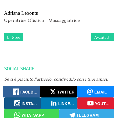
Adriana Lebontu
Operatrice Olistica | Massaggiatrice
Articolo precedente: Massaggio Californiano
Articolo suc
Prec
Avanti
SOCIAL SHARE
Se ti è piaciuto l’articolo, condividilo con i tuoi amici:
FACEBOOK
TWITTER
EMAIL
INSTAGRAM
LINKEDIN
YOUTUBE
WHATSAPP
TELEGRAM