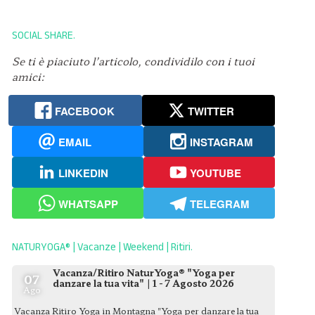
SOCIAL SHARE
Se ti è piaciuto l’articolo, condividilo con i tuoi
amici:
FACEBOOK
TWITTER
EMAIL
INSTAGRAM
LINKEDIN
YOUTUBE
WHATSAPP
TELEGRAM
NATURYOGA® | Vacanze | Weekend | Ritiri
Vacanza/Ritiro NaturYoga® "Yoga per
07
danzare la tua vita" | 1 - 7 Agosto 2026
Ago
Vacanza Ritiro Yoga in Montagna "Yoga per danzare la tua