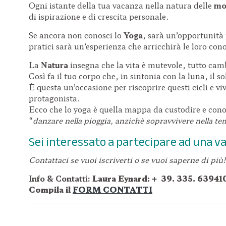
Ogni istante della tua vacanza nella natura delle
mon
di ispirazione e di crescita personale.
Se ancora non conosci lo
Yoga
, sarà un’opportunità 
pratici sarà un’esperienza che arricchirà le loro con
La
Natura
insegna che la vita è mutevole, tutto cam
Così fa il tuo corpo che, in sintonia con la luna, il so
È questa un’occasione per riscoprire questi cicli e vi
protagonista.
Ecco che lo yoga è quella mappa da custodire e conos
“
danzare nella pioggia, anzichè sopravvivere nella te
Sei interessato a partecipare ad una 
Contattaci se vuoi iscriverti o se vuoi saperne di più!
Info & Contatti:
Laura Eynard: +
39. 335. 63941
Compila il
FORM CONTATTI