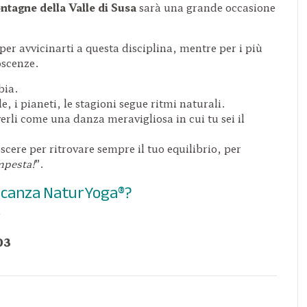
tagne della Valle di Susa
sarà una grande occasione
per avvicinarti a questa disciplina, mentre per i più
oscenze.
bia.
le, i pianeti, le stagioni segue ritmi naturali.
verli come una danza meravigliosa in cui tu sei il
cere per ritrovare sempre il tuo equilibrio, per
mpesta!
”.
vacanza NaturYoga®
?
03