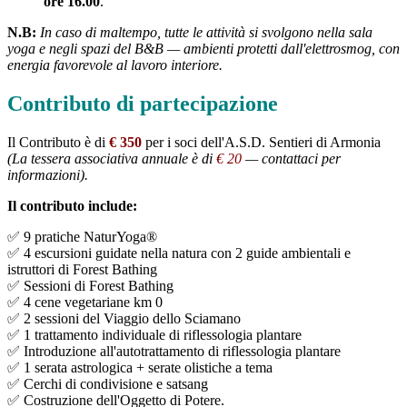
ore 16.00
.
N.B:
In caso di maltempo, tutte le attività si svolgono nella sala
yoga e negli spazi del B&B — ambienti protetti dall'elettrosmog, con
energia favorevole al lavoro interiore.
Contributo di partecipazione
Il Contributo è di
€ 350
per i soci dell'A.S.D. Sentieri di Armonia
(La tessera associativa annuale è di
€ 20
— contattaci per
informazioni).
Il contributo include:
✅ 9 pratiche NaturYoga®
✅ 4 escursioni guidate nella natura con 2 guide ambientali e
istruttori di Forest Bathing
✅ Sessioni di Forest Bathing
✅ 4 cene vegetariane km 0
✅ 2 sessioni del Viaggio dello Sciamano
✅ 1 trattamento individuale di riflessologia plantare
✅ Introduzione all'autotrattamento di riflessologia plantare
✅ 1 serata astrologica + serate olistiche a tema
✅ Cerchi di condivisione e satsang
✅ Costruzione dell'Oggetto di Potere.