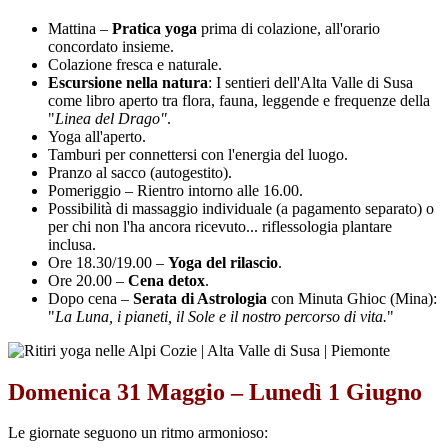
Mattina –
Pratica yoga
prima di colazione, all'orario
concordato insieme.
Colazione fresca e naturale.
Escursione nella natura
: I sentieri dell'Alta Valle di Susa
come libro aperto tra flora, fauna, leggende e frequenze della
"
Linea del Drago"
.
Yoga all'aperto.
Tamburi per connettersi con l'energia del luogo.
Pranzo al sacco (autogestito).
Pomeriggio – Rientro intorno alle 16.00.
Possibilità di massaggio individuale (a pagamento separato) o
per chi non l'ha ancora ricevuto... riflessologia plantare
inclusa.
Ore 18.30/19.00 –
Yoga del rilascio
.
Ore 20.00 –
Cena detox
.
Dopo cena –
Serata di Astrologia
con Minuta Ghioc (Mina):
"
La Luna, i pianeti, il Sole e il nostro percorso di vita.
"
Domenica 31 Maggio – Lunedì 1 Giugno
Le giornate seguono un ritmo armonioso: