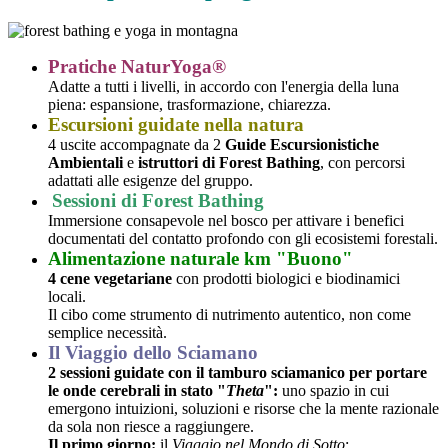
Pratiche NaturYoga®
Adatte a tutti i livelli, in accordo con l'energia della luna
piena: espansione, trasformazione, chiarezza.
Escursioni guidate nella natura
4 uscite accompagnate da 2
Guide Escursionistiche
Ambientali
e
istruttori di Forest Bathing
, con percorsi
adattati alle esigenze del gruppo.
Sessioni di Forest Bathing
Immersione consapevole nel bosco per attivare i benefici
documentati del contatto profondo con gli ecosistemi forestali.
Alimentazione naturale km "Buono"
4 cene vegetariane
con prodotti biologici e biodinamici
locali.
Il cibo come strumento di nutrimento autentico, non come
semplice necessità.
Il Viaggio dello Sciamano
2 sessioni guidate con il tamburo sciamanico per portare
le onde cerebrali in stato "
Theta
":
uno spazio in cui
emergono intuizioni, soluzioni e risorse che la mente razionale
da sola non riesce a raggiungere.
Il primo giorno:
il
Viaggio nel Mondo di Sotto
;