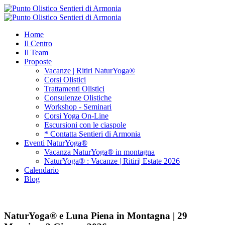
Home
Il Centro
Il Team
Proposte
Vacanze | Ritiri NaturYoga®
Corsi Olistici
Trattamenti Olistici
Consulenze Olistiche
Workshop - Seminari
Corsi Yoga On-Line
Escursioni con le ciaspole
* Contatta Sentieri di Armonia
Eventi NaturYoga®
Vacanza NaturYoga® in montagna
NaturYoga® : Vacanze | Ritiri| Estate 2026
Calendario
Blog
NaturYoga® e Luna Piena in Montagna | 29