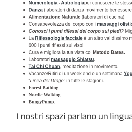
Numerologia - Astrologia
per conoscere te stess
Danza
(laboratori di danza movimento benessere
Alimentazione Naturale
(laboratori di cucina).
Consapevolezza del corpo con i
massaggi olisti
Conosci i punti riflessi del corpo sui piedi?
Migl
La
Riflessologia facciale
è un altro validissimo 
600 i punti riflessi sul viso!
Cura e migliora la tua vista col
Metodo Bates
.
Laboratori
massaggio Shiatsu
.
Tai Chi Chuan
, meditazione in movimento.
Vacanze/Ritiri di un week end o un settimana
Yog
“
Linea del Drago
” in tutte le stagioni.
Forest Bathing
.
Nordic Walking
.
BungyPump
.
I nostri spazi parlano un lingu