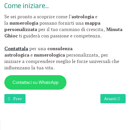
Come iniziare...
Se sei pronto a scoprire come l'
astrologia
e
la
numerologia
possano fornirti una
mappa
personalizzata
per il tuo cammino di crescita,
Minuta
Ghioc
ti guiderà con passione e competenza.
Contattala
per una
consulenza
astrologica
e
numerologica
personalizzata, per
iniziare a comprendere meglio le forze universali che
influenzano la tua vita.
Contattaci su WhatsApp
Articolo precedente: Caterina Di Giulio
Articolo suc
Prec
Avanti